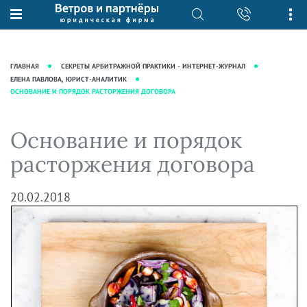
О нас
Юридические услуги
База знаний
Журнал "Секреты арбитражной
Подробнее о нас
Ведение судебных дел
ГЛАВНАЯ
СЕКРЕТЫ АРБИТРАЖНОЙ ПРАКТИКИ - ИНТЕРНЕТ-ЖУРНАЛ
практики"
Рекомендации
Интеллектуальная собственность
ЕЛЕНА ПАВЛОВА, ЮРИСТ-АНАЛИТИК
ОСНОВАНИЕ И ПОРЯДОК РАСТОРЖЕНИЯ ДОГОВОРА
Статьи
Награды и рейтинги
Корпоративная практика
Новости
Преимущества юридической
Налоговая практика
Основание и порядок
фирмы
Аудиоподкасты
Сопровождение бизнеса
расторжения договора
Кейсы
Видеоподкасты
Ведение уголовных дел
Вакансии
Справочная
Защита активов
20.02.2018
Вопросы-ответы
Ведение дел о банкротстве
Вебинары и семинары
Прямые эфиры