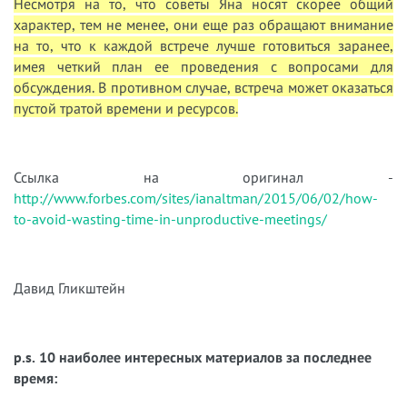
Несмотря на то, что советы Яна носят скорее общий
характер, тем не менее, они еще раз обращают внимание
на то, что к каждой встрече лучше готовиться заранее,
имея четкий план ее проведения с вопросами для
обсуждения. В противном случае, встреча может оказаться
пустой тратой времени и ресурсов.
Ссылка на оригинал -
http://www.forbes.com/sites/ianaltman/2015/06/02/how-
to-avoid-wasting-time-in-unproductive-meetings/
Давид Гликштейн
p.s. 10 наиболее интересных материалов за последнее
время: