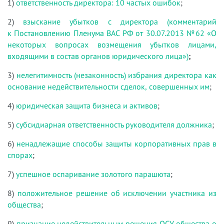
1)
ответственность директора: 10 частых ошибок
;
2)
взыскание убытков с директора (комментарий
к Постановлению Пленума ВАС РФ от 30.07.2013 №62 «О
некоторых вопросах возмещения убытков лицами,
входящими в состав органов юридического лица»)
;
3)
нелегитимность (незаконность) избрания директора как
основание недействительности сделок, совершенных им
;
4)
юридическая защита бизнеса и активов
;
5)
субсидиарная ответственность руководителя должника
;
6)
ненадлежащие способы защиты корпоративных прав в
спорах
;
7)
успешное оспаривание золотого парашюта
;
8)
положительное решение об исключении участника из
общества
;
9)
признание недействительным решения ОСУ общества о