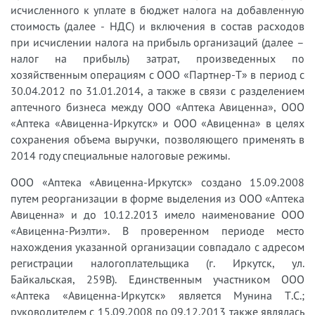
исчисленного к уплате в бюджет налога на добавленную
стоимость (далее - НДС) и включения в состав расходов
при исчислении налога на прибыль организаций (далее –
налог на прибыль) затрат, произведенных по
хозяйственным операциям с ООО «Партнер-Т» в период с
30.04.2012 по 31.01.2014, а также в связи с разделением
аптечного бизнеса между ООО «Аптека Авиценна», ООО
«Аптека «Авиценна-Иркутск» и ООО «Авиценна» в целях
сохранения объема выручки, позволяющего применять в
2014 году специальные налоговые режимы.
ООО «Аптека «Авиценна-Иркутск» создано 15.09.2008
путем реорганизации в форме выделения из ООО «Аптека
Авиценна» и до 10.12.2013 имело наименование ООО
«Авиценна-Риэлти». В проверенном периоде место
нахождения указанной организации совпадало с адресом
регистрации налогоплательщика (г. Иркутск, ул.
Байкальская, 259В). Единственным участником ООО
«Аптека «Авиценна-Иркутск» является Мунина Т.С.;
руководителем с 15.09.2008 по 09.12.2013 также являлась