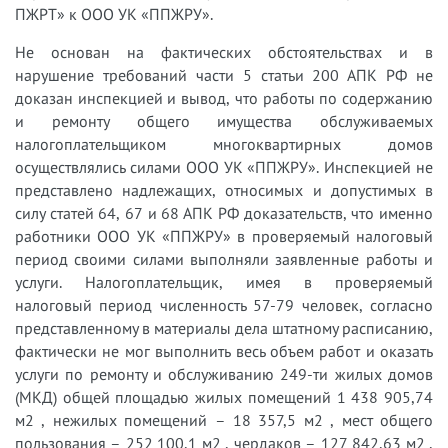
ПЖРТ» к ООО УК «ППЖРУ».
Не основан на фактических обстоятельствах и в
нарушение требований части 5 статьи 200 АПК РФ не
доказан инспекцией и вывод, что работы по содержанию
и ремонту общего имущества обслуживаемых
налогоплательщиком многоквартирных домов
осуществлялись силами ООО УК «ППЖРУ». Инспекцией не
представлено надлежащих, относимых и допустимых в
силу статей 64, 67 и 68 АПК РФ доказательств, что именно
работники ООО УК «ППЖРУ» в проверяемый налоговый
период своими силами выполняли заявленные работы и
услуги. Налогоплательщик, имея в проверяемый
налоговый период численность 57-79 человек, согласно
представленному в материалы дела штатному расписанию,
фактически не мог выполнить весь объем работ и оказать
услуги по ремонту и обслуживанию 249-ти жилых домов
(МКД) общей площадью жилых помещений 1 438 905,74
м2 , нежилых помещений – 18 357,5 м2 , мест общего
пользования – 252 100,1 м2 , чердаков – 127 842,63 м2 ,