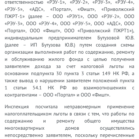
ответственностью «РЭУ-1», «РЭУ-2», «РЭУ-3», «РЭУ-4»,
«РЭУ-5», «АДС», «Портал», «Фишт», «Приволжский
ПЖРТ-1» (далее – ООО «РЭУ1», ООО «РЭУ-2», ООО
«РЭУ-3», ООО «РЭУ-4», ООО «РЭУ-5», ООО «АДС», ООО
«Портал», ООО «Фишт», ООО «Приволжский ПЖРТ1»),
индивидуальным предпринимателем Бутузовой Ю.В.
(далее – ИП Бутузова Ю.В.) путем создания схемы
организации выполнения работ по содержанию, ремонту
и обслуживанию жилого фонда с целью получения
заявителем дохода за счет налоговой льготы на
основании подпункта 30 пункта 3 статьи 149 НК РФ, а
также вывод о нарушении заявителем положений пункта
1 статьи 54.1 НК РФ во взаимоотношениях с
контрагентами – ООО «Портал» и ООО «Фишт».
Инспекция посчитала неправомерным применение
налогоплательщиком льготы в связи с тем, что работы по
содержанию и ремонту общего имущества
многоквартирных домов осуществлялись
непосредственно заявителем, поскольку перечисленные