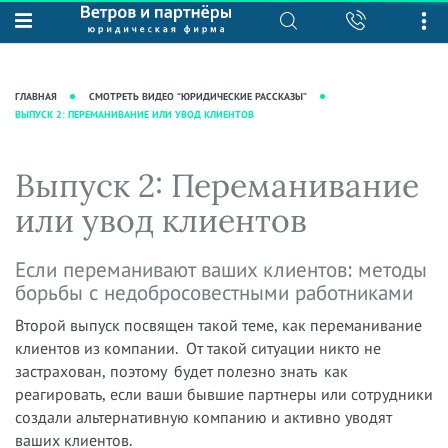
О нас
Юридические услуги
База знаний
Журнал "Секреты арбитражной
Подробнее о нас
Ведение судебных дел
ГЛАВНАЯ
СМОТРЕТЬ ВИДЕО “ЮРИДИЧЕСКИЕ РАССКАЗЫ”
практики"
ВЫПУСК 2: ПЕРЕМАНИВАНИЕ ИЛИ УВОД КЛИЕНТОВ
Рекомендации
Интеллектуальная собственность
Статьи
Награды и рейтинги
Корпоративная практика
Новости
Выпуск 2: Переманивание
Преимущества юридической
Налоговая практика
фирмы
Аудиоподкасты
или увод клиентов
Сопровождение бизнеса
Кейсы
Видеоподкасты
Ведение уголовных дел
Если переманивают ваших клиентов: методы
Вакансии
Справочная
Защита активов
борьбы с недобросовестными работниками
Вопросы-ответы
Ведение дел о банкротстве
Второй выпуск посвящен такой теме, как переманивание
Вебинары и семинары
клиентов из компании. От такой ситуации никто не
Прямые эфиры
застрахован, поэтому будет полезно знать как
реагировать, если ваши бывшие партнеры или сотрудники
создали альтернативную компанию и активно уводят
ваших клиентов.