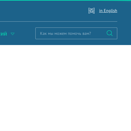
in English
ний