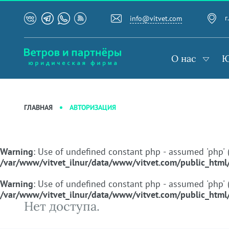
О нас
Юридические услуги
База знаний
г
info@vitvet.com
Подробнее о нас
Ведение судебных дел
Журнал "Секреты арбитражной
Рекомендации
Интеллектуальная собственность
практики"
О нас
Ю
Награды и рейтинги
Корпоративная практика
Статьи
Преимущества юридической
Налоговая практика
Новости
фирмы
Сопровождение бизнеса
Аудиоподкасты
Кейсы
Ведение уголовных дел
Видеоподкасты
АВТОРИЗАЦИЯ
ГЛАВНАЯ
Вакансии
Защита активов
Справочная
Ведение дел о банкротстве
Вопросы-ответы
Вебинары и семинары
Warning
: Use of undefined constant php - assumed 'php' (t
Прямые эфиры
/var/www/vitvet_ilnur/data/www/vitvet.com/public_html
Warning
: Use of undefined constant php - assumed 'php' (t
/var/www/vitvet_ilnur/data/www/vitvet.com/public_html
Нет доступа.