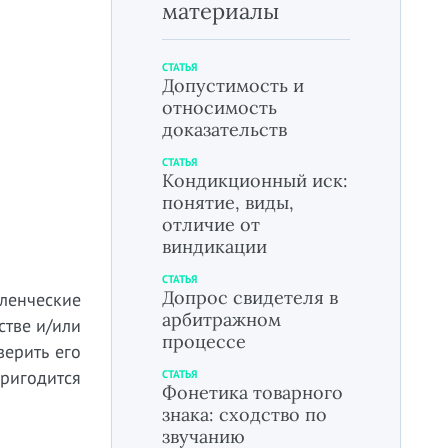
материалы
СТАТЬЯ
Допустимость и
относимость
доказательств
СТАТЬЯ
Кондикционный иск:
понятие, виды,
отличие от
виндикации
СТАТЬЯ
Допрос свидетеля в
ленческие
арбитражном
тве и/или
процессе
верить его
пригодится
СТАТЬЯ
Фонетика товарного
знака: сходство по
звучанию