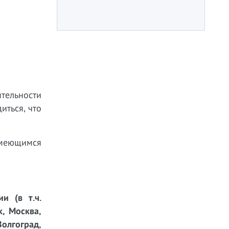
тельности
иться, что
имеющимся
и (в т.ч.
к, Москва,
Волгоград,