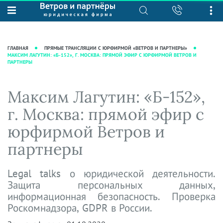
О нас
Юридические услуги
База знаний
Журнал "Секреты арбитражной
Подробнее о нас
Ведение судебных дел
ГЛАВНАЯ
ПРЯМЫЕ ТРАНСЛЯЦИИ С ЮРФИРМОЙ «ВЕТРОВ И ПАРТНЕРЫ»
практики"
МАКСИМ ЛАГУТИН: «Б-152», Г. МОСКВА: ПРЯМОЙ ЭФИР С ЮРФИРМОЙ ВЕТРОВ И
Рекомендации
Интеллектуальная собственность
ПАРТНЕРЫ
Статьи
Награды и рейтинги
Корпоративная практика
Новости
Преимущества юридической
Налоговая практика
Максим Лагутин: «Б-152»,
фирмы
Аудиоподкасты
Сопровождение бизнеса
г. Москва: прямой эфир с
Кейсы
Видеоподкасты
Ведение уголовных дел
юрфирмой Ветров и
Вакансии
Справочная
Защита активов
партнеры
Вопросы-ответы
Ведение дел о банкротстве
Вебинары и семинары
Legal talks о юридической деятельности.
Прямые эфиры
Защита персональных данных,
информационная безопасность. Проверка
Роскомнадзора, GDPR в России.