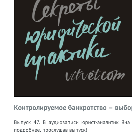
Контролируемое банкротство – выб
Выпуск 47.
В аудиозаписи юрист-аналитик Ян
подробнее, прослушав выпуск!