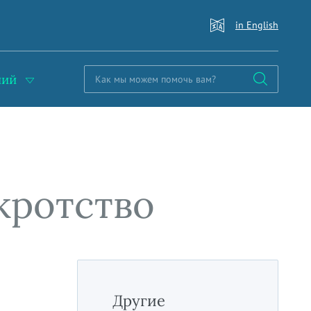
in English
ний
кротство
Другие