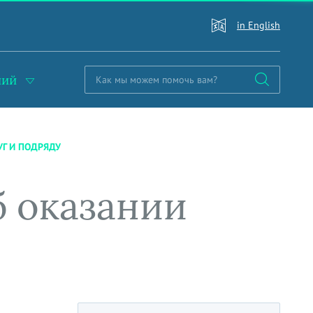
in English
ний
УГ И ПОДРЯДУ
б оказании