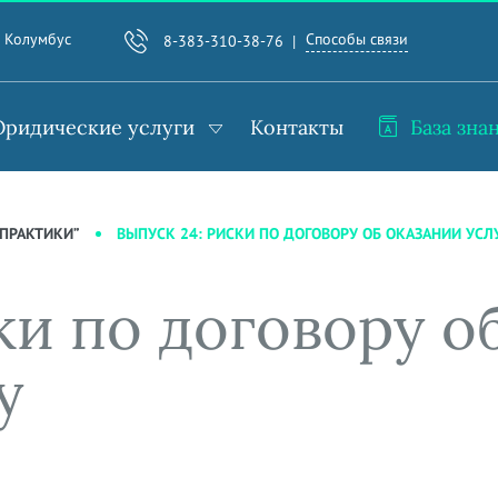
Способы связи
. Колумбус
8-383-310-38-76
ридические услуги
Контакты
База зна
ВЫПУСК 24: РИСКИ ПО ДОГОВОРУ ОБ ОКАЗАНИИ УСЛ
ПРАКТИКИ”
ки по договору о
у