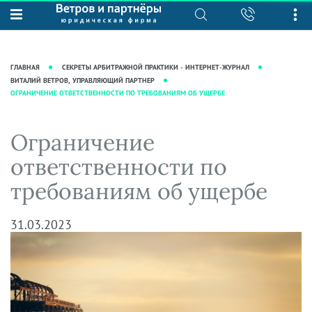
О нас
Юридические услуги
База знаний
Журнал "Секреты арбитражной
Подробнее о нас
Ведение судебных дел
ГЛАВНАЯ
СЕКРЕТЫ АРБИТРАЖНОЙ ПРАКТИКИ - ИНТЕРНЕТ-ЖУРНАЛ
практики"
Рекомендации
Интеллектуальная собственность
ВИТАЛИЙ ВЕТРОВ, УПРАВЛЯЮЩИЙ ПАРТНЕР
ОГРАНИЧЕНИЕ ОТВЕТСТВЕННОСТИ ПО ТРЕБОВАНИЯМ ОБ УЩЕРБЕ
Статьи
Награды и рейтинги
Корпоративная практика
Новости
Преимущества юридической
Налоговая практика
Ограничение
фирмы
Аудиоподкасты
Сопровождение бизнеса
ответственности по
Кейсы
Видеоподкасты
Ведение уголовных дел
требованиям об ущербе
Вакансии
Справочная
Защита активов
Вопросы-ответы
Ведение дел о банкротстве
31.03.2023
Вебинары и семинары
Прямые эфиры