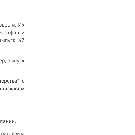
овости. Их
мартфон и
Выпуск 67
ер, выпуск
ерства" с
ниславом
мпании.
траслевым