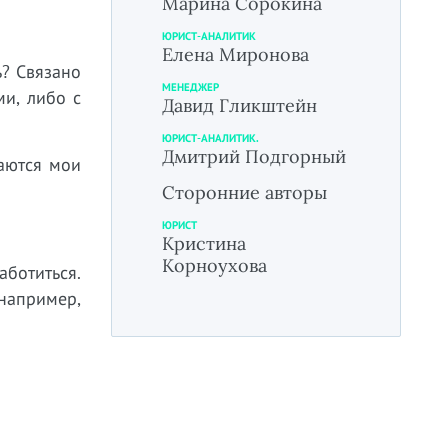
Марина Сорокина
ЮРИСТ-АНАЛИТИК
Елена Миронова
ь? Связано
МЕНЕДЖЕР
ми, либо с
Давид Гликштейн
ЮРИСТ-АНАЛИТИК.
Дмитрий Подгорный
шаются мои
Сторонние авторы
ЮРИСТ
Кристина
Корноухова
ботиться.
 например,