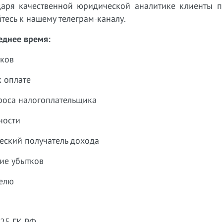
одаря качественной юридической аналитике клиенты п
тесь к нашему телеграм-каналу.
еднее время:
тков
к оплате
роса налогоплательщика
ности
еский получатель дохода
ие убытков
селю
225 ГК РФ