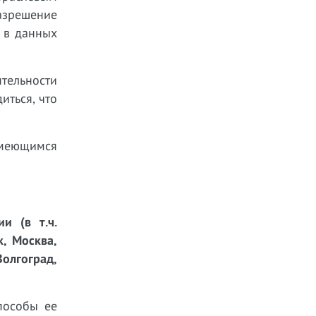
азрешение
 в данных
тельности
иться, что
имеющимся
и (в т.ч.
к, Москва,
Волгоград,
пособы ее