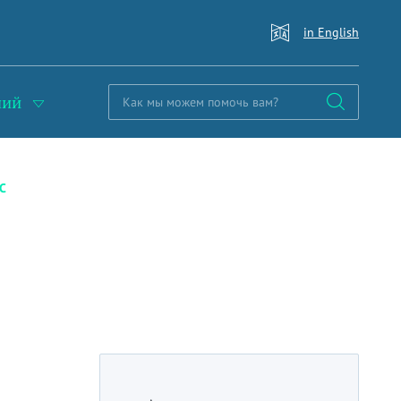
in English
ний
С