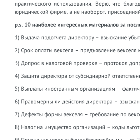
практического использования. Верю, что благ
юридической фирме, а не наоборот. присоединяй
p.s. 10 наиболее интересных материалов за посл
1) Выдача подотчета директору – взыскание убы
2) Срок оплаты векселя – предъявление векселя 
3) Допрос в налоговой проверке – протокол доп
4) Защита директора от субсидиарной ответствен
5) Выплаты иностранным организациям – фактич
6) Правомерны ли действия директора – взыскан
7) Дефекты формы векселя – требование по век
8) Налог на имущество организаций – коды льгот
9) Признание ценных бумаг бесхозяйными – ст. 