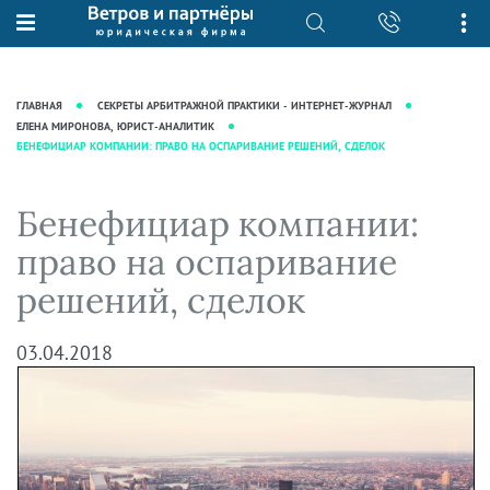
О нас
Юридические услуги
База знаний
Журнал "Секреты арбитражной
Подробнее о нас
Ведение судебных дел
ГЛАВНАЯ
СЕКРЕТЫ АРБИТРАЖНОЙ ПРАКТИКИ - ИНТЕРНЕТ-ЖУРНАЛ
практики"
Рекомендации
Интеллектуальная собственность
ЕЛЕНА МИРОНОВА, ЮРИСТ-АНАЛИТИК
БЕНЕФИЦИАР КОМПАНИИ: ПРАВО НА ОСПАРИВАНИЕ РЕШЕНИЙ, СДЕЛОК
Статьи
Награды и рейтинги
Корпоративная практика
Новости
Преимущества юридической
Налоговая практика
Бенефициар компании:
фирмы
Аудиоподкасты
Сопровождение бизнеса
право на оспаривание
Кейсы
Видеоподкасты
Ведение уголовных дел
решений, сделок
Вакансии
Справочная
Защита активов
Вопросы-ответы
Ведение дел о банкротстве
03.04.2018
Вебинары и семинары
Прямые эфиры