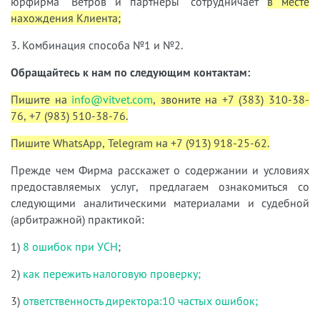
юрфирма "Ветров и партнеры" сотрудничает
в месте
нахождения Клиента;
3. Комбинация способа №1 и №2.
Обращайтесь к нам по следующим контактам:
Пишите на
info@vitvet.com
, звоните на +7 (383) 310-38-
76, +7 (983) 510-38-76.
Пишите WhatsApp, Telegram на +7 (913) 918-25-62.
Прежде чем Фирма расскажет о содержании и условиях
предоставляемых услуг, предлагаем ознакомиться со
следующими аналитическими материалами и судебной
(арбитражной) практикой:
1)
8 ошибок при УСН
;
2)
как пережить налоговую проверку;
3)
ответственность директора:10 частых ошибок;