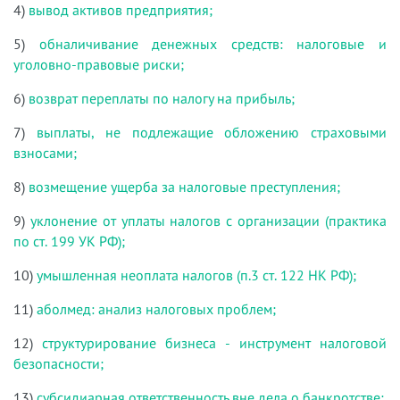
4)
вывод активов предприятия;
5)
обналичивание денежных средств: налоговые и
уголовно-правовые риски;
6)
возврат переплаты по налогу на прибыль;
7)
выплаты, не подлежащие обложению страховыми
взносами;
8)
возмещение ущерба за налоговые преступления;
9)
уклонение от уплаты налогов с организации (практика
по ст. 199 УК РФ);
10)
умышленная неоплата налогов (п.3 ст. 122 НК РФ);
11)
аболмед: анализ налоговых проблем;
12)
структурирование бизнеса - инструмент налоговой
безопасности;
13)
субсидиарная ответственность вне дела о банкротстве;