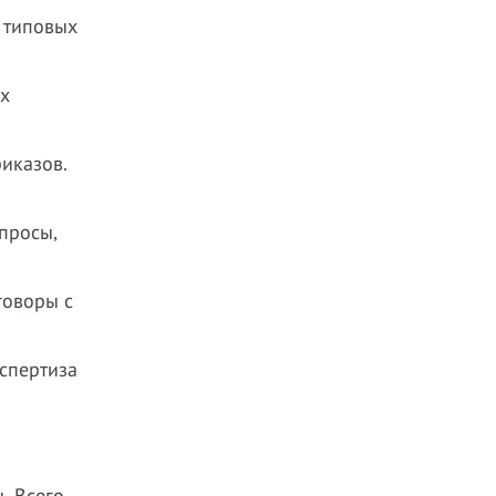
 типовых
ых
иказов.
просы,
говоры с
спертиза
. Всего