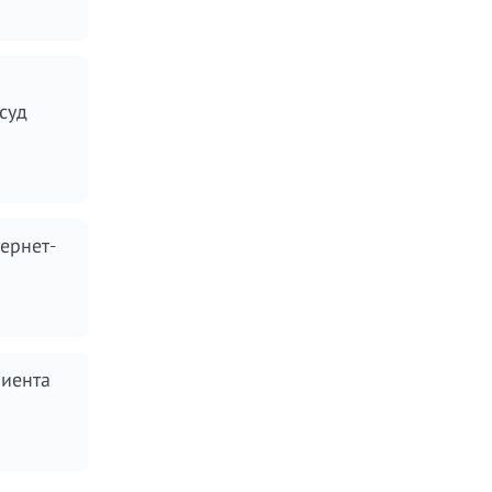
суд
ернет-
лиента