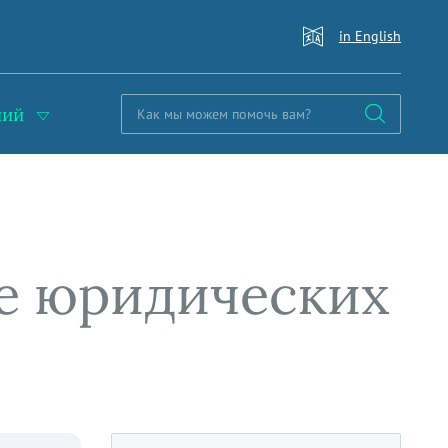
in English
ний
е юридических