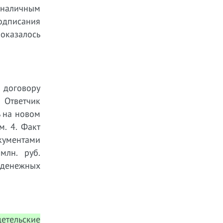
езналичным
одписания
оказалось
о договору
. Ответчик
 на новом
м. 4. Факт
ументами
млн. руб.
 денежных
етельские