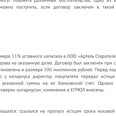
огут повлиять различные обстоятельства, одно из 
 можно поступить, если договор заключен в такой 
мере 51% уставного капитала в ООО «Артель Старателе
 права на указанную долю. Договор был заключен при
становлена в размере 100 миллионов рублей. Перед п
о у нотариуса директор покупателя передал истице
 указанной суммы на ее банковский счет. Однако
стоверен нотариусом, изменения в ЕГРЮЛ внесены.
лашался: ссылался на пропуск истцом срока исковой 