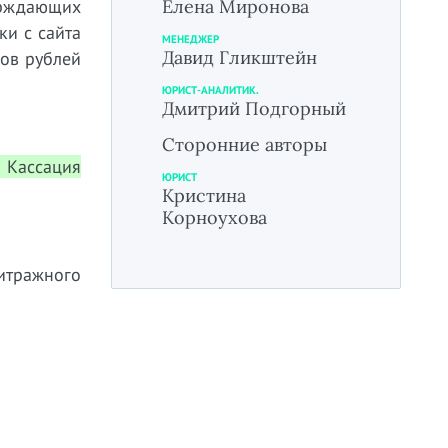
ерждающих
Елена Миронова
ки с сайта
МЕНЕДЖЕР
Давид Гликштейн
нов рублей
ЮРИСТ-АНАЛИТИК.
Дмитрий Подгорный
Сторонние авторы
 Кассация
ЮРИСТ
Кристина
Корноухова
итражного