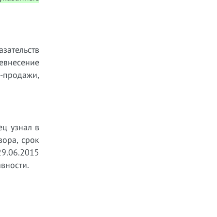
азательств
невнесение
-продажи,
ец узнал в
вора, срок
29.06.2015
вности.