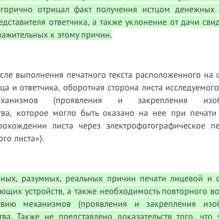
егорично отрицал факт получения истцом денежных 
дставителя ответчика, а также уклонение от дачи сви
важительных к этому причин.
после выполнения печатного текста расположенного на
ца и ответчика, оборотная сторона листа исследуемог
еханизмов (проявления и закрепления изоб
тва, которое могло быть оказано на нее при печати 
рохождении листа через электрофотографическое п
го листа»).
ивных, разумных, реальных причин печати лицевой и 
ющих устройств, а также необходимость повторного в
твию механизмов (проявления и закрепления изо
ва. Также не представлено доказательств того, что 