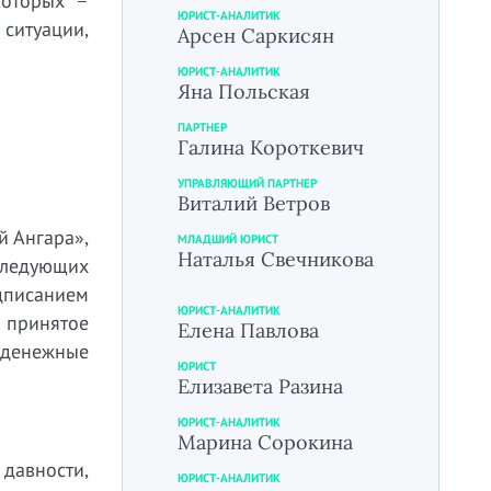
которых –
ЮРИСТ-АНАЛИТИК
ситуации,
Арсен Саркисян
ЮРИСТ-АНАЛИТИК
Яна Польская
ПАРТНЕР
Галина Короткевич
УПРАВЛЯЮЩИЙ ПАРТНЕР
Виталий Ветров
й Ангара»,
МЛАДШИЙ ЮРИСТ
Наталья Свечникова
 следующих
одписанием
ЮРИСТ-АНАЛИТИК
 принятое
Елена Павлова
 денежные
ЮРИСТ
Елизавета Разина
ЮРИСТ-АНАЛИТИК
Марина Сорокина
давности,
ЮРИСТ-АНАЛИТИК