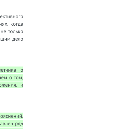
ъективного
иях, когда
 не только
ающим дело
ветчика о
ием о том,
ожения, и
ояснений,
тавлен ряд