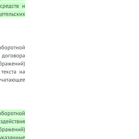
средств и
детельских
 оборотной
о договора
ражений)
текста на
ечатающее
оборотной
оздействия
бражений)
указанные