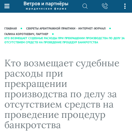
О нас
Юридические услуги
База знаний
Журнал "Секреты арбитражной
Подробнее о нас
Ведение судебных дел
ГЛАВНАЯ
СЕКРЕТЫ АРБИТРАЖНОЙ ПРАКТИКИ - ИНТЕРНЕТ-ЖУРНАЛ
практики"
Рекомендации
Интеллектуальная собственность
ГАЛИНА КОРОТКЕВИЧ, ПАРТНЕР
КТО ВОЗМЕЩАЕТ СУДЕБНЫЕ РАСХОДЫ ПРИ ПРЕКРАЩЕНИИ ПРОИЗВОДСТВА ПО ДЕЛУ ЗА
Статьи
ОТСУТСТВИЕМ СРЕДСТВ НА ПРОВЕДЕНИЕ ПРОЦЕДУР БАНКРОТСТВА
Награды и рейтинги
Корпоративная практика
Новости
Преимущества юридической
Налоговая практика
Кто возмещает судебные
фирмы
Аудиоподкасты
Сопровождение бизнеса
Кейсы
Видеоподкасты
расходы при
Ведение уголовных дел
Вакансии
Справочная
прекращении
Защита активов
Вопросы-ответы
производства по делу за
Ведение дел о банкротстве
Вебинары и семинары
отсутствием средств на
Прямые эфиры
проведение процедур
банкротства